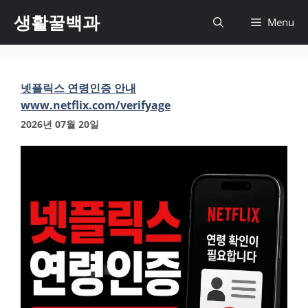
컨
생활꿀백과
Menu
텐
츠
로
건
넷플릭스 연령인증 안내
너
www.netflix.com/verifyage
뛰
기
2026년 07월 20일