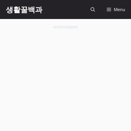
컨
생활꿀백과
Menu
텐
츠
로
ADVERTISEMENT
건
너
뛰
기