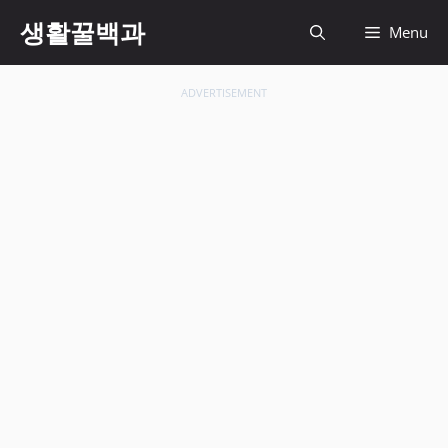
컨
생활꿀백과
Menu
텐
츠
로
ADVERTISEMENT
건
너
뛰
기