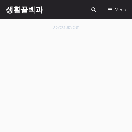
컨
생활꿀백과
Menu
텐
츠
로
ADVERTISEMENT
건
너
뛰
기