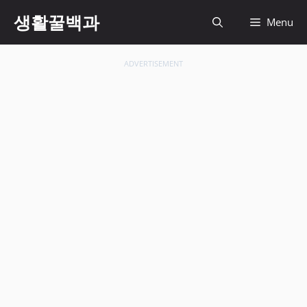
컨
생활꿀백과
Menu
텐
츠
로
ADVERTISEMENT
건
너
뛰
기