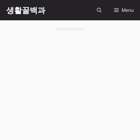
컨
생활꿀백과
Menu
텐
츠
로
ADVERTISEMENT
건
너
뛰
기