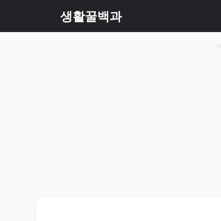
컨
생활꿀백과
텐
츠
로
A
건
너
뛰
기