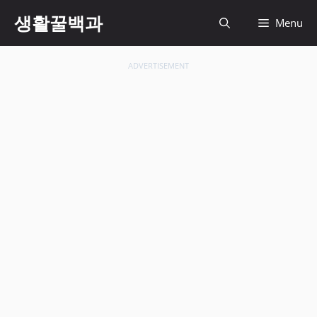
컨
생활꿀백과
Menu
텐
츠
로
ADVERTISEMENT
건
너
뛰
기