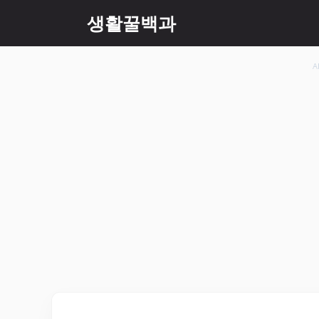
컨
생활꿀백과
텐
츠
로
A
건
너
뛰
기