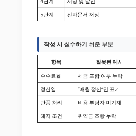
4단계
서명 및 날인
5단계
전자문서 저장
작성 시 실수하기 쉬운 부분
항목
잘못된 예시
수수료율
세금 포함 여부 누락
정산일
“매월 정산”만 표기
반품 처리
비용 부담자 미기재
해지 조건
위약금 조항 누락