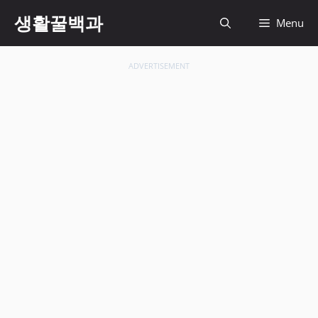
컨
생활꿀백과
Menu
텐
츠
로
ADVERTISEMENT
건
너
뛰
기