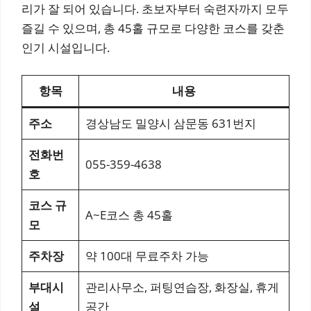
리가 잘 되어 있습니다. 초보자부터 숙련자까지 모두
즐길 수 있으며, 총 45홀 규모로 다양한 코스를 갖춘
인기 시설입니다.
항목
내용
주소
경상남도 밀양시 삼문동 631번지
전화번
055-359-4638
호
코스 규
A~E코스 총 45홀
모
주차장
약 100대 무료주차 가능
부대시
관리사무소, 퍼팅연습장, 화장실, 휴게
설
공간