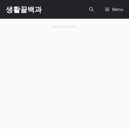
컨
생활꿀백과
Menu
텐
츠
로
ADVERTISEMENT
건
너
뛰
기