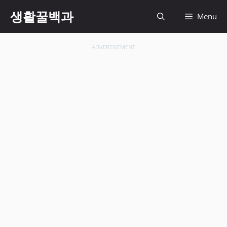
컨
생활꿀백과
Menu
텐
츠
로
ADVERTISEMENT
건
너
뛰
기