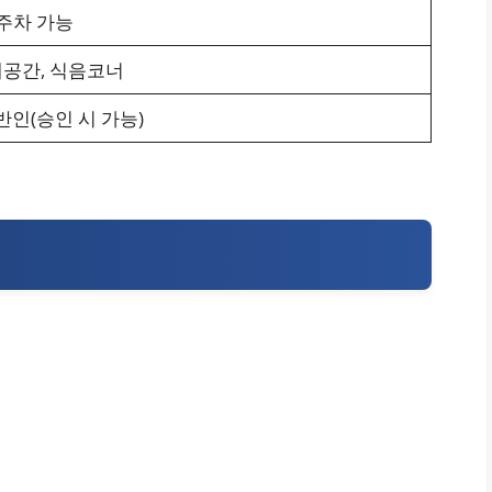
주차 가능
게공간, 식음코너
반인(승인 시 가능)