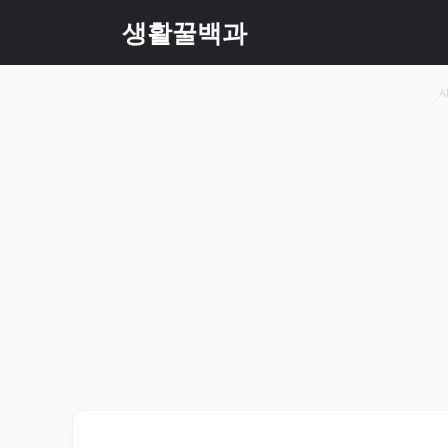
컨
생활꿀백과
텐
츠
로
A
건
너
뛰
기