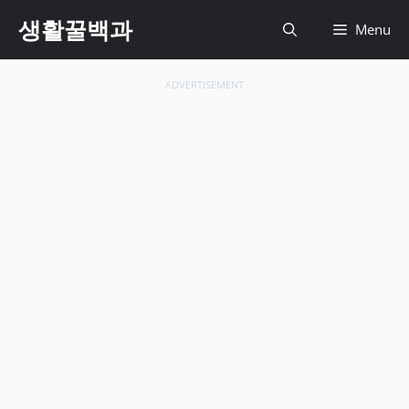
컨
생활꿀백과
Menu
텐
츠
로
ADVERTISEMENT
건
너
뛰
기