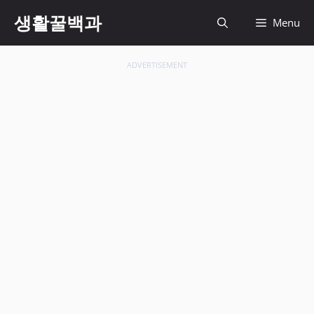
컨
생활꿀백과
Menu
텐
츠
로
ADVERTISEMENT
건
너
뛰
기