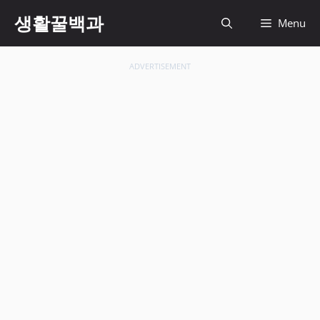
컨
생활꿀백과
Menu
텐
츠
로
ADVERTISEMENT
건
너
뛰
기