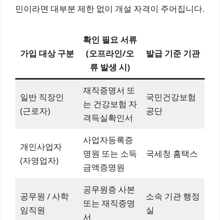
민이라면 대부분 제한 없이 개설 자격이 주어집니다.
확인 필요 서류
가입 대상 구분
(오프라인/오
발급 기준 기관
류 발생 시)
재직증명서 또
일반 직장인
국민건강보험
는 건강보험 자
(근로자)
공단
격득실확인서
사업자등록증
개인사업자
명원 또는 소득
국세청 홈택스
(자영업자)
금액증명원
공무원증 사본
공무원 / 사학
소속 기관 행정
또는 재직증명
임직원
실
서