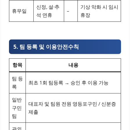
신정, 설·추
기상 악화 시 임시
휴무일
–
석 연휴
휴장
5. 팀 등록 및 이용안전수칙
항목
내용
팀 등
최초 1회 팀등록 → 승인 후 이용 가능
록
일반
대표자 및 팀원 전원 영등포구민 / 신분증
구민
제출
팀
관외