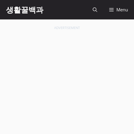
컨
생활꿀백과
Menu
텐
츠
로
ADVERTISEMENT
건
너
뛰
기