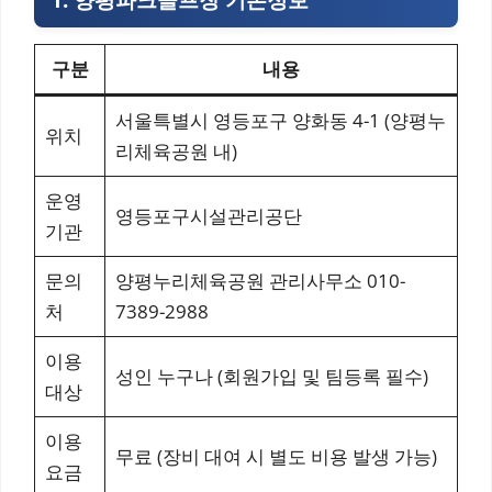
1. 양평파크골프장 기본정보
구분
내용
서울특별시 영등포구 양화동 4-1 (양평누
위치
리체육공원 내)
운영
영등포구시설관리공단
기관
문의
양평누리체육공원 관리사무소 010-
처
7389-2988
이용
성인 누구나 (회원가입 및 팀등록 필수)
대상
이용
무료 (장비 대여 시 별도 비용 발생 가능)
요금