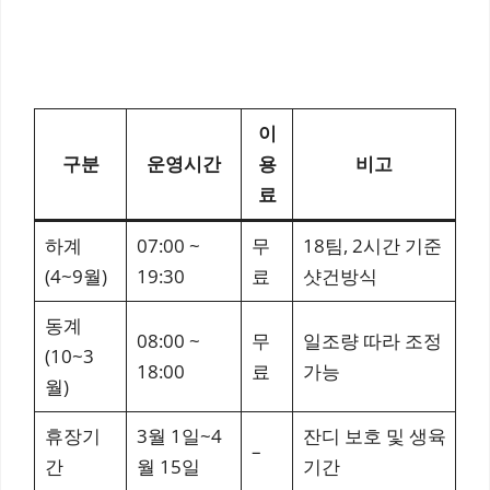
이
구분
운영시간
용
비고
료
하계
07:00 ~
무
18팀, 2시간 기준
(4~9월)
19:30
료
샷건방식
동계
08:00 ~
무
일조량 따라 조정
(10~3
18:00
료
가능
월)
휴장기
3월 1일~4
잔디 보호 및 생육
–
간
월 15일
기간