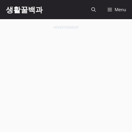
컨
생활꿀백과
Menu
텐
츠
로
ADVERTISEMENT
건
너
뛰
기