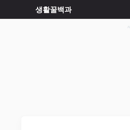
컨
생활꿀백과
텐
츠
로
A
건
너
뛰
기