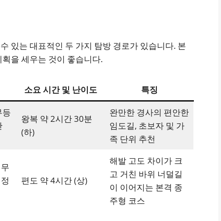
 있는 대표적인 두 가지 탐방 경로가 있습니다. 본
계획을 세우는 것이 좋습니다.
소요 시간 및 난이도
특징
무등
완만한 경사의 편안한
왕복 약 2시간 30분
단
임도길, 초보자 및 가
(하)
족 단위 추천
해발 고도 차이가 크
 무
고 거친 바위 너덜길
 정
편도 약 4시간 (상)
이 이어지는 본격 종
주형 코스