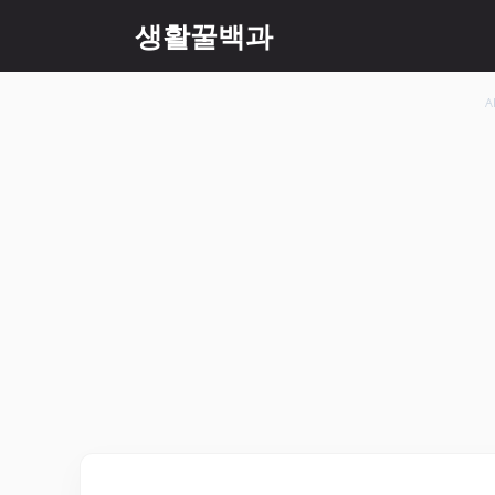
컨
생활꿀백과
텐
츠
로
A
건
너
뛰
기