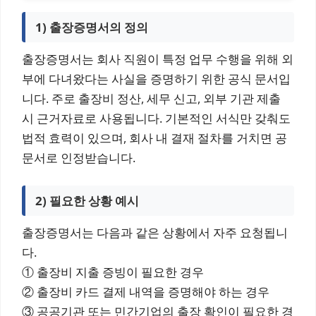
1) 출장증명서의 정의
출장증명서는 회사 직원이 특정 업무 수행을 위해 외
부에 다녀왔다는 사실을 증명하기 위한 공식 문서입
니다. 주로 출장비 정산, 세무 신고, 외부 기관 제출
시 근거자료로 사용됩니다. 기본적인 서식만 갖춰도
법적 효력이 있으며, 회사 내 결재 절차를 거치면 공
문서로 인정받습니다.
2) 필요한 상황 예시
출장증명서는 다음과 같은 상황에서 자주 요청됩니
다.
① 출장비 지출 증빙이 필요한 경우
② 출장비 카드 결제 내역을 증명해야 하는 경우
③ 공공기관 또는 민간기업의 출장 확인이 필요한 경