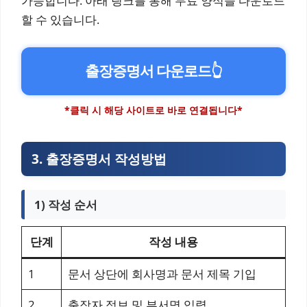
가능합니다. 아래 링크를 통해 무료 양식을 다운로드
할 수 있습니다.
출장증명서 다운로드
👆
*클릭 시 해당 사이트로 바로 연결됩니다*
3. 출장증명서 작성방법
1) 작성 순서
단계
작성 내용
1
문서 상단에 회사명과 문서 제목 기입
2
출장자 정보 및 부서명 입력