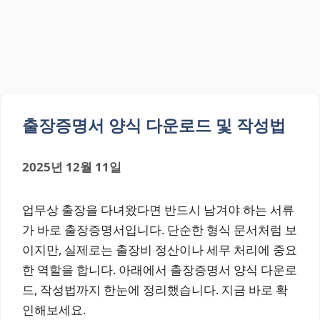
출장증명서 양식 다운로드 및 작성법
2025년 12월 11일
업무상 출장을 다녀왔다면 반드시 남겨야 하는 서류
가 바로 출장증명서입니다. 단순한 형식 문서처럼 보
이지만, 실제로는 출장비 정산이나 세무 처리에 중요
한 역할을 합니다. 아래에서 출장증명서 양식 다운로
드, 작성법까지 한눈에 정리했습니다. 지금 바로 확
인해보세요.