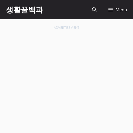
컨
생활꿀백과
Menu
텐
츠
로
ADVERTISEMENT
건
너
뛰
기