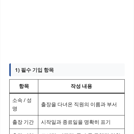
1) 필수 기입 항목
항목
작성 내용
소속 / 성
출장을 다녀온 직원의 이름과 부서
명
출장 기간
시작일과 종료일을 명확히 표기