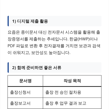
1) 디지털 제출 활용
요즘은 종이문서 대신 전자문서 시스템을 활용해 출
장증명서를 제출하는 추세입니다. 한글(HWP)이나
PDF 파일로 변환 후 전자결재를 거치면 보관과 검색
이 쉬워지고, 보안성도 높아집니다.
2) 함께 준비하면 좋은 서류
문서명
작성 목적
출장신청서
출장 전 승인 절차용
출장보고서
출장 후 업무 결과 보고