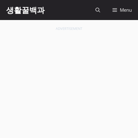
컨
생활꿀백과
Menu
텐
츠
로
ADVERTISEMENT
건
너
뛰
기