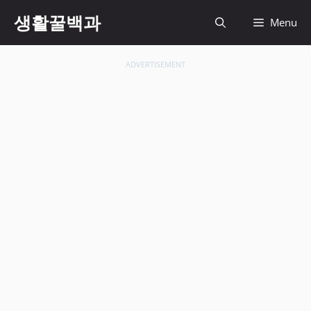
컨
생활꿀백과
Menu
텐
츠
로
ADVERTISEMENT
건
너
뛰
기