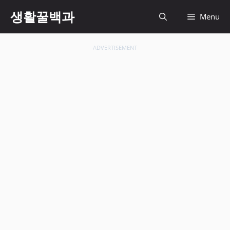
컨
생활꿀백과
Menu
텐
츠
로
ADVERTISEMENT
건
너
뛰
기