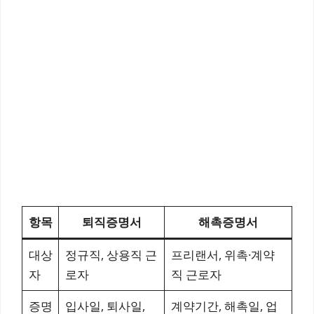
항목
퇴직증명서
해촉증명서
대상
정규직, 상용직 근
프리랜서, 위촉·계약
자
로자
직 근로자
증명
입사일, 퇴사일,
계약기간, 해촉일, 업