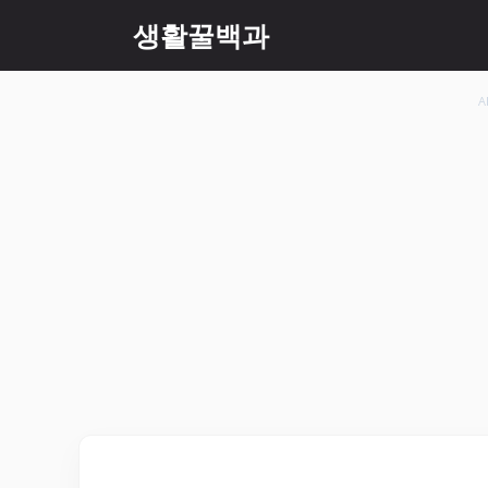
컨
생활꿀백과
텐
츠
로
A
건
너
뛰
기