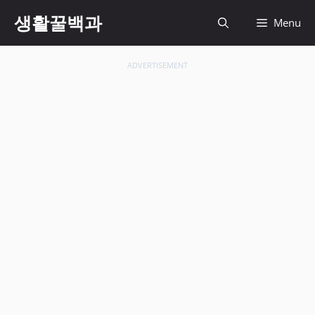
컨
생활꿀백과
Menu
텐
츠
로
ADVERTISEMENT
건
너
뛰
기