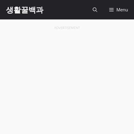
컨
생활꿀백과
Menu
텐
츠
로
ADVERTISEMENT
건
너
뛰
기