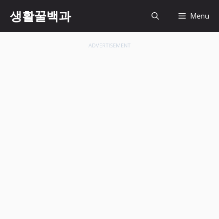
컨
생활꿀백과
Menu
텐
츠
로
ADVERTISEMENT
건
너
뛰
기