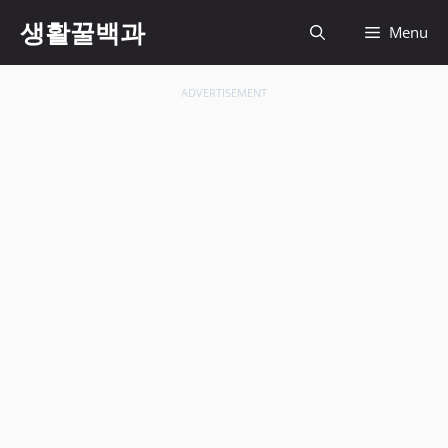
컨
생활꿀백과
Menu
텐
츠
로
ADVERTISEMENT
건
너
뛰
기