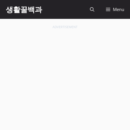
컨
생활꿀백과
Menu
텐
츠
로
ADVERTISEMENT
건
너
뛰
기