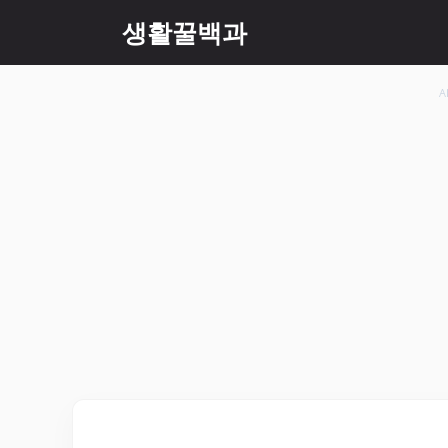
컨
생활꿀백과
텐
츠
로
A
건
너
뛰
기