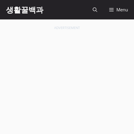
컨
생활꿀백과
Menu
텐
츠
로
ADVERTISEMENT
건
너
뛰
기