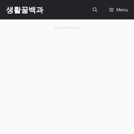
컨
생활꿀백과
Menu
텐
츠
로
ADVERTISEMENT
건
너
뛰
기