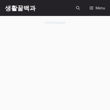
컨
생활꿀백과
Menu
텐
츠
로
ADVERTISEMENT
건
너
뛰
기