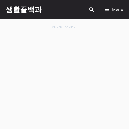
컨
생활꿀백과
Menu
텐
츠
로
ADVERTISEMENT
건
너
뛰
기