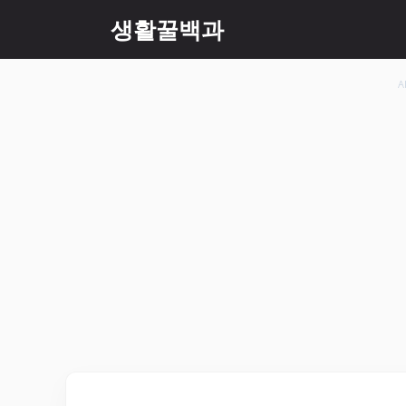
컨
생활꿀백과
텐
츠
로
A
건
너
뛰
기