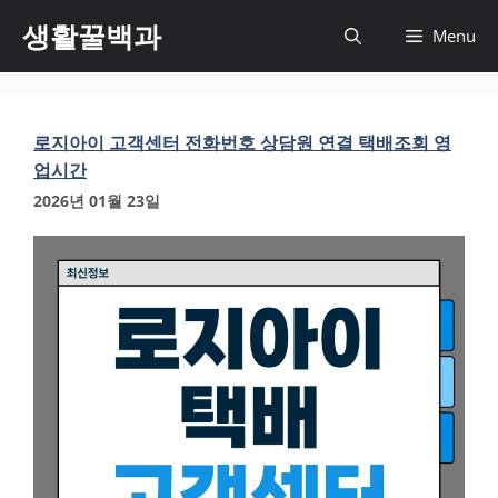
컨
생활꿀백과
Menu
텐
츠
로
건
로지아이 고객센터 전화번호 상담원 연결 택배조회 영
너
업시간
뛰
기
2026년 01월 23일