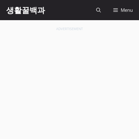
컨
생활꿀백과
Menu
텐
츠
로
ADVERTISEMENT
건
너
뛰
기